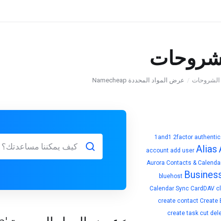
لشروحات
 الشروحات
عرض المواد المحددة Namecheap
1and1
2factor authentic
Alias
account
add user
Aurora Contacts & Calenda
Busines
bluehost
Calendar Sync
CardDAV
c
create contact
Create 
create task
cut
del