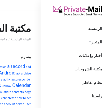
مكتبة ا
الرئيسية
البوابة الرئيسية
مكتبة
المتجر
أخبار وإعلانات
وسوم
a record
ation
add
مكتبة الشروحات
Android
aol
archive
rs
authy
autoresponder
نظام نقاطي
s
Calendar
CalDAV
loudflare
contacts
copy
راسلنا
Event
create new folder
ete account
delete user