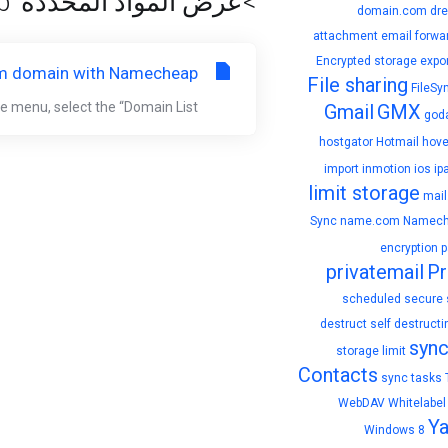
>عرض المواد المحددة 'Namecheap'
domain.com
dr
attachment
email forwa
Encrypted storage
expo
om domain with Namecheap
File sharing
FileSy
menu, select the “Domain List”...
Gmail
GMX
god
hostgator
Hotmail
hove
import
inmotion
ios
ip
limit storage
mai
Sync
name.com
Namech
encryption
p
privatemail
Pr
scheduled
secure 
destruct
self destructi
syn
storage limit
Contacts
sync tasks
WebDAV
Whitelabel
Y
Windows 8