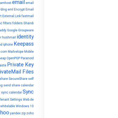
email
eamhost
email
rding
eml
Encrypt Email
rt
External Link
fastmail
nc
filters
folders
Ghandi
addy
Google
Groupware
identity
r
hushmail
Keepass
ad
iphone
l.com
Mailvelope
Mobile
eap
OpenPGP
Paranoid
Private Key
aste
ivateMail Files
share
SecureShare
self
ng
send
share calendar
c
Sync
sync calendar
Tenant Settings
Web.de
whitelable
Windows 10
ahoo
yandex
zip
zoho