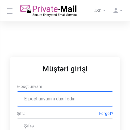
USD
Müştəri girişi
E-poçt ünvanı
Şifrə
Forgot?