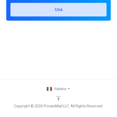
Usa
Italiano
Copyright © 2026 PrivateMail LLC. All Rights Reserved.