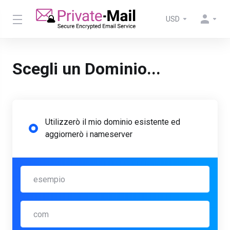
USD
Scegli un Dominio...
Utilizzerò il mio dominio esistente ed
aggiornerò i nameserver