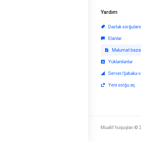
Yardım
Dəstək sorğular
Elanlar
Məlumat baza
Yüklənilənlər
Server/Şəbəkə və
Yeni sorğu aç
Müəllif hüquqları © 