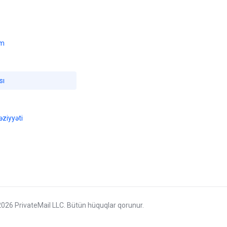
ım
sı
ziyyəti
2026 PrivateMail LLC. Bütün hüquqlar qorunur.