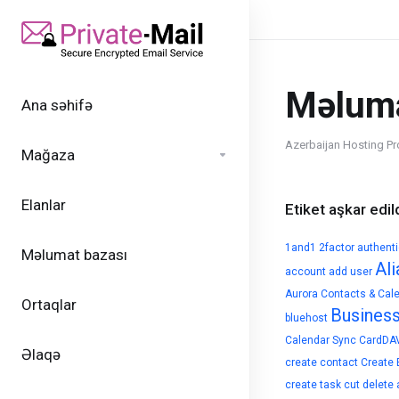
Məluma
Ana səhifə
Azerbaijan Hosting Pr
Mağaza
Elanlar
Etiket aşkar edild
1and1
2factor authent
Məlumat bazası
Ali
account
add user
Aurora Contacts & Cal
Ortaqlar
Busines
bluehost
Calendar Sync
CardDA
Əlaqə
create contact
Create 
create task
cut
delete