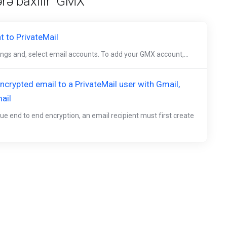
rə baxılır 'GMX'
 to PrivateMail
tings and, select email accounts. To add your GMX account,...
crypted email to a PrivateMail user with Gmail,
ail
ue end to end encryption, an email recipient must first create