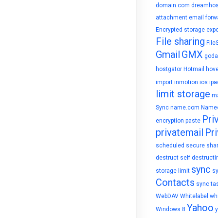
domain.com
dreamhos
attachment
email forw
Encrypted storage
expo
File sharing
File
Gmail
GMX
goda
hostgator
Hotmail
hove
import
inmotion
ios
ipa
limit storage
ma
Sync
name.com
Name
Pri
encryption
paste
privatemail
Pri
scheduled
secure sha
destruct
self destructi
sync
storage limit
s
Contacts
sync ta
WebDAV
Whitelabel
whi
Yahoo
Windows 8