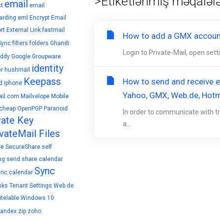
>Etiketlənmiş məqalələ
email
t
email
arding
eml
Encrypt Email
rt
External Link
fastmail
How to add a GMX account
Sync
filters
folders
Ghandi
Login to Private-Mail, open set
ddy
Google
Groupware
identity
r
hushmail
Keepass
How to send and receive en
d
iphone
Yahoo, GMX, Web.de, Hotm
il.com
Mailvelope
Mobile
cheap
OpenPGP
Paranoid
In order to communicate with tr
vate Key
a...
vateMail Files
re
SecureShare
self
ng
send
share calendar
Sync
ync calendar
sks
Tenant Settings
Web.de
telable
Windows 10
yandex
zip
zoho