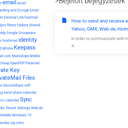
>Bejelölt bejegyzések 
email
t
email
arding
eml
Encrypt Email
rt
External Link
fastmail
How to send and receive en
Sync
filters
folders
Ghandi
Yahoo, GMX, Web.de, Hotm
ddy
Google
Groupware
identity
In order to communicate with tr
r
hushmail
a...
Keepass
d
iphone
il.com
Mailvelope
Mobile
cheap
OpenPGP
Paranoid
vate Key
vateMail Files
re
SecureShare
self
ng
send
share calendar
Sync
ync calendar
sks
Tenant Settings
Web.de
telable
Windows 10
yandex
zip
zoho