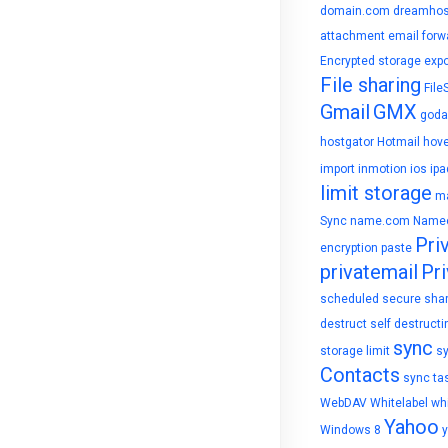
domain.com
dreamhos
attachment
email forw
Encrypted storage
expo
File sharing
File
Gmail
GMX
goda
hostgator
Hotmail
hove
import
inmotion
ios
ipa
limit storage
ma
Sync
name.com
Name
Pri
encryption
paste
privatemail
Pri
scheduled
secure sha
destruct
self destructi
sync
storage limit
s
Contacts
sync ta
WebDAV
Whitelabel
whi
Yahoo
Windows 8