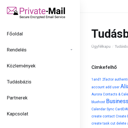
Tudásb
Főoldal
Ügyfélkapu
Tudásb
Rendelés
Közlemények
Címkefelhő
1and1
2factor authent
Tudásbázis
Ali
account
add user
Aurora Contacts & Cal
Partnerek
Busines
bluehost
Calendar Sync
CardDA
Kapcsolat
create contact
Create 
create task
cut
delete