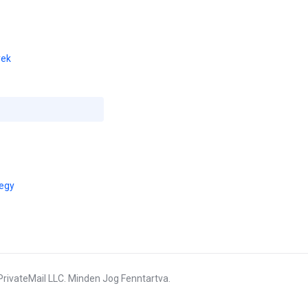
yek
egy
PrivateMail LLC. Minden Jog Fenntartva.