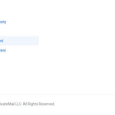
kety
ní
žení
vateMail LLC. All Rights Reserved.