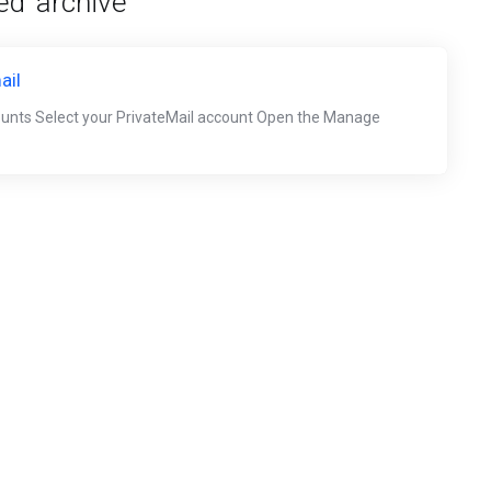
d 'archive'
ail
ounts Select your PrivateMail account Open the Manage