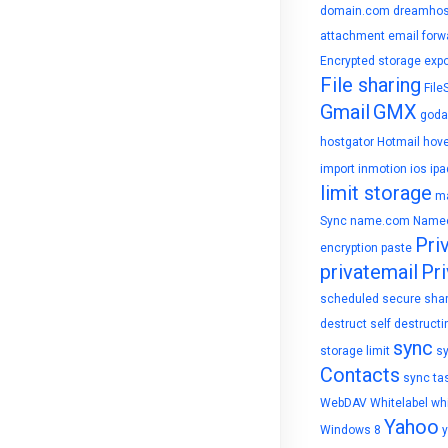
domain.com
dreamhos
attachment
email forw
Encrypted storage
expo
File sharing
File
Gmail
GMX
goda
hostgator
Hotmail
hove
import
inmotion
ios
ipa
limit storage
ma
Sync
name.com
Name
Pri
encryption
paste
privatemail
Pri
scheduled
secure sha
destruct
self destructi
sync
storage limit
s
Contacts
sync ta
WebDAV
Whitelabel
whi
Yahoo
Windows 8