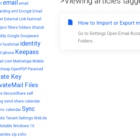
>Viewing articles tagge
email
t
email
arding
eml
Encrypt Email
rt
External Link
fastmail
How to Import or Export m
Sync
filters
folders
Ghandi
Go to Settings Open Email Acc
ddy
Google
Groupware
Folders...
identity
r
hushmail
Keepass
d
iphone
il.com
Mailvelope
Mobile
cheap
OpenPGP
Paranoid
vate Key
vateMail Files
re
SecureShare
self
ng
send
share calendar
Sync
ync calendar
sks
Tenant Settings
Web.de
telable
Windows 10
yandex
zip
zoho