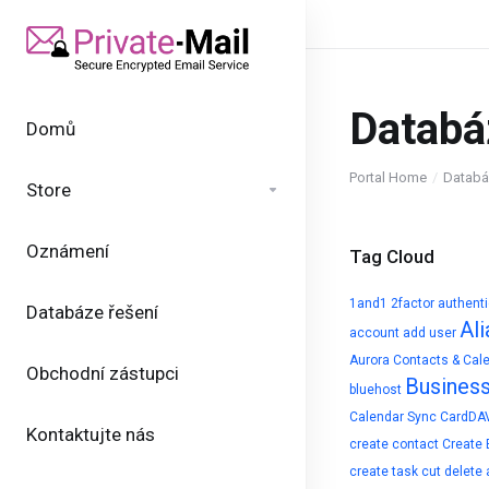
Databá
Domů
Portal Home
Databá
Store
Oznámení
Tag Cloud
1and1
2factor authent
Databáze řešení
Ali
account
add user
Aurora Contacts & Cal
Obchodní zástupci
Busines
bluehost
Calendar Sync
CardDA
Kontaktujte nás
create contact
Create 
create task
cut
delete