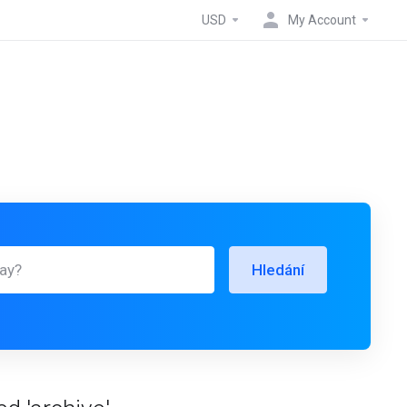
USD
My Account
Hledání