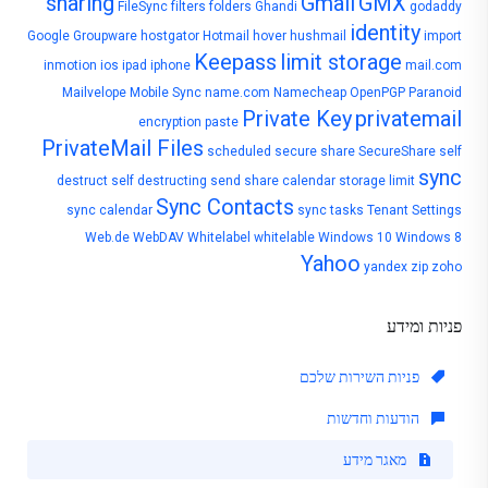
sharing
Gmail
GMX
FileSync
filters
folders
Ghandi
godaddy
identity
Google
Groupware
hostgator
Hotmail
hover
hushmail
import
Keepass
limit storage
inmotion
ios
ipad
iphone
mail.com
Mailvelope
Mobile Sync
name.com
Namecheap
OpenPGP
Paranoid
Private Key
privatemail
encryption
paste
PrivateMail Files
scheduled
secure share
SecureShare
self
sync
destruct
self destructing
send
share calendar
storage limit
Sync Contacts
sync calendar
sync tasks
Tenant Settings
Web.de
WebDAV
Whitelabel
whitelable
Windows 10
Windows 8
Yahoo
yandex
zip
zoho
פניות ומידע
פניות השירות שלכם
הודעות וחדשות
מאגר מידע