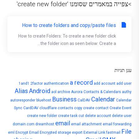
>צפייה במאמרים שסומנו 'create new folder'
How to create folders and copy/paste files
How to create Folders: To create a new folder click
the folder icon as seen below: Create a...
ענן תגיות
a record
1and1
2factor authentication
add account
add user
Alias
Android
aol
archive
Aurora Contacts & Calendars
authy
Business
Calendar
autoresponder
bluehost
CalDAV
Calendar
Sync
CardDAV
cloudflare
contacts
copy
create contact
Create Event
create new folder
create task
cut
delete account
delete user
email
domain.com
dreamhost
email attachment
email forwarding
File
eml
Encrypt Email
Encrypted storage
export
External Link
fastmail